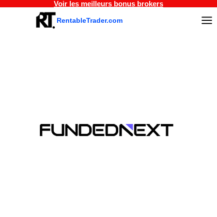
Voir les meilleurs bonus brokers
Aller
au
RentableTrader.com
contenu