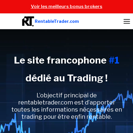
Aller
Voir les meilleurs bonus brokers
au
contenu
RentableTrader.com
Le site francophone
#1
dédié au Trading !
L’objectif principal de
rentabletrader.com est d’apporter
toutes les informations nécessaires en
trading pour être enfin rentable.