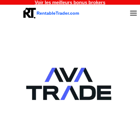
Voir les meilleurs bonus brokers
Aller
au
RentableTrader.com
contenu