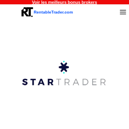
Voir les meilleurs bonus brokers
Aller
au
RentableTrader.com
contenu