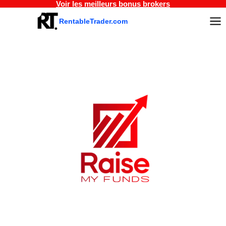
Voir les meilleurs bonus brokers
Aller
au
RentableTrader.com
contenu