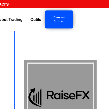
kers
Derniers
obot Trading
Outils
Articles