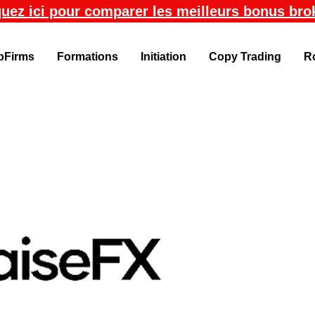
quez ici pour comparer les meilleurs bonus bro
pFirms
Formations
Initiation
Copy Trading
R