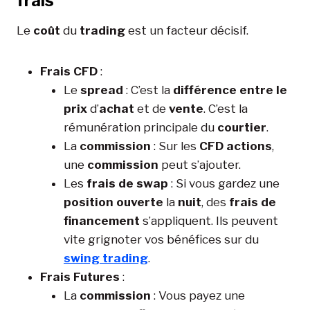
frais
Le
coût
du
trading
est un facteur décisif.
Frais CFD
:
Le
spread
: C’est la
différence entre le
prix
d’
achat
et de
vente
. C’est la
rémunération principale du
courtier
.
La
commission
: Sur les
CFD actions
,
une
commission
peut s’ajouter.
Les
frais de swap
: Si vous gardez une
position ouverte
la
nuit
, des
frais de
financement
s’appliquent. Ils peuvent
vite grignoter vos bénéfices sur du
swing trading
.
Frais Futures
:
La
commission
: Vous payez une