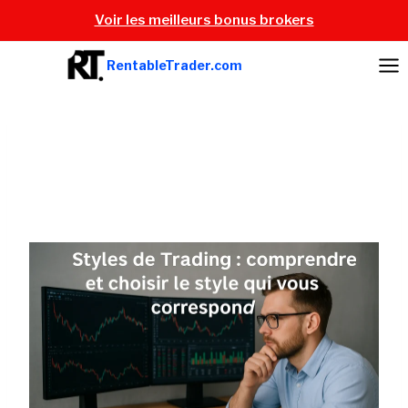
Aller
Voir les meilleurs bonus brokers
au
contenu
RentableTrader.com
Styles de Trading :
comprendre et choisir le
style qui vous correspond